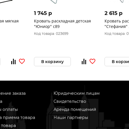
1 745 p
2 615 p
ая мягкая
Кровать раскладная детская
Кровать ра
"Юниор" с89
"Стефания" 
Код товара: 023699
Код товара: 0
В корзину
В корз
ение заказа
Юридическим лицам
а
Свидетельство
ы оплаты
Аренда помещений
а приема товара
Наши партнеры
 товара