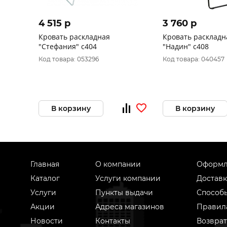
4 515 p
3 760 p
Кровать раскладная
Кровать раскладн
"Стефания" с404
"Надин" с408
Код товара: 053296
Код товара: 040457
В корзину
В корзину
Главная
О компании
Оформл
Каталог
Услуги компании
Доставк
Услуги
Пункты выдачи
Способ
Акции
Адреса магазинов
Правил
Новости
Контакты
Возврат