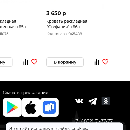
3 650 p
складная
Кровать раскладная
жесткая с85а
"Стефания" с86а
11075
Код товара: 045488
ину
В корзину
Скачать приложение
+7 (4832) 31-77-77
Этот сайт использует файлы cookies,