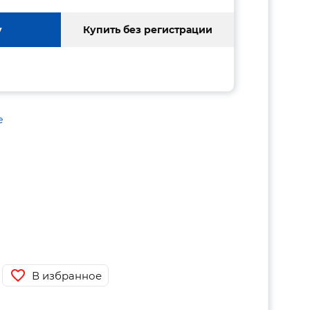
у
Купить без регистрации
е
В избранное