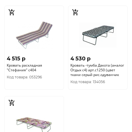
4 515 p
4 530 p
Кровать раскладная
Кровать -тумба Дакота (аналог
"Стефания" с404
Отдых с4) арт.с1250 (цвет
ткани серый рис.одуванчик
Код товара: 053296
Код товара: 134056