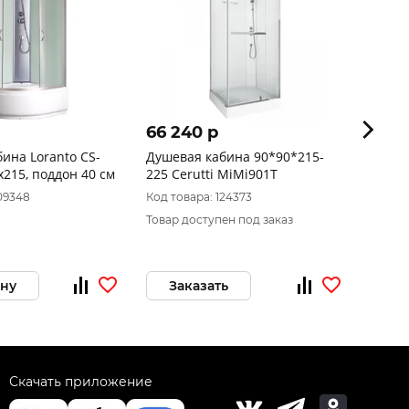
66 240 p
42 3
ина Loranto CS-
Душевая кабина 90*90*215-
Душева
0х80х215, поддон 40 см
225 Cerutti MiMi901T
3509P
109348
Код товара: 124373
Код то
Товар доступен под заказ
Товар 
ину
Заказать
За
Скачать приложение