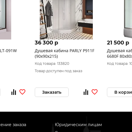
36 300 p
21 500 p
ALT-091W
Душевая кабина PARLY P911F
Душевая каб
(90х90х215)
6680F 8
Код товара: 133820
Код товара: 
Товар доступен под заказ
Заказать
В корз
ение заказа
Юридическим лицам