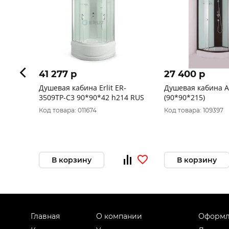
41 277 p
27 400 p
Душевая кабина Erlit ER-
Душевая кабина 
3509TP-C3 90*90*42 h214 RUS
(90*90*215)
Код товара: 011674
Код товара: 109397
В корзину
В корзину
Главная
О компании
Оформл