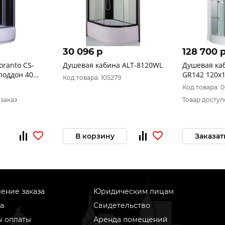
30 096 p
128 700 
oranto CS-
Душевая кабина ALT-8120WL
Душевая ка
поддон 40
GR142 120x
Код товара: 105279
Код товара: 
 заказ
Товар доступ
В корзину
Заказат
ение заказа
Юридическим лицам
а
Свидетельство
ы оплаты
Аренда помещений