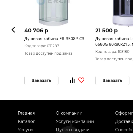
40 706 p
21 500 p
Душевая кабина ER-3508P-C3
Душевая кабина L
6680G 80х80х215, 
Код товара: 071287
см
Код товара: 103180
Товар доступен под заказ
Товар доступен под
Заказать
Заказать
Главная
О компании
Оформл
Каталог
Услуги компании
Доставк
Услуги
Пункты выдачи
Способ