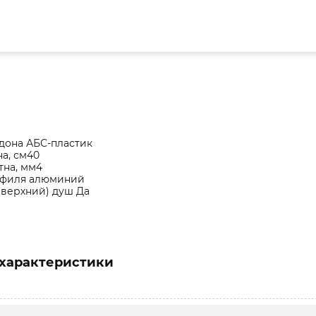
дона АБС-пластик
а, см40
тна, мм4
офиля алюминий
(верхний) душ Да
характеристики