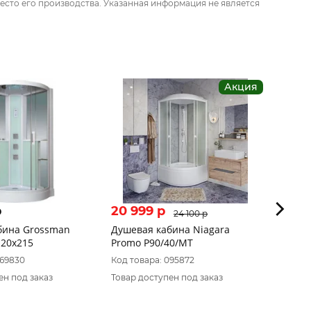
есто его производства. Указанная информация не является
Акция
p
20 999 p
36 3
24 100 p
бина Grossman
Душевая кабина Niagara
Душев
120x215
Promo P90/40/MT
(90х90
069830
Код товара: 095872
Код то
ен под заказ
Товар доступен под заказ
Товар 