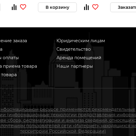
В корзину
Заказат
ение заказа
Юридическим лицам
а
Свидетельство
ы оплаты
Аренда помещений
а приема товара
Наши партнеры
 товара
информационном ресурсе применяются рекомендательные
гии (информационные технологии предоставления информ
ове сбора, систематизации и анализа сведений, относящихс
почтениям пользователей сети «Интернет», находящихся н
территории Российской Федерации)