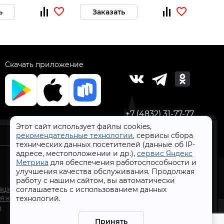
ь
Заказать
За
Скачать приложение
+7 (4832) 31-77-77
Этот сайт использует файлы cookies,
рекомендательные технологии
, сервисы сбора
технических данных посетителей (данные об IP-
адресе, местоположении и др.),
сервис Яндекс
Метрика
для обеспечения работоспособности и
улучшения качества обслуживания. Продолжая
работу с нашим сайтом, вы автоматически
СтройлоН 1998-2026 г.
ации
соглашаетесь с использованием данных
Публичная оферта
я к
технологий.
Обработка персональных данных
а
Политика конфиденциальности сервисов Яндекс
Принять