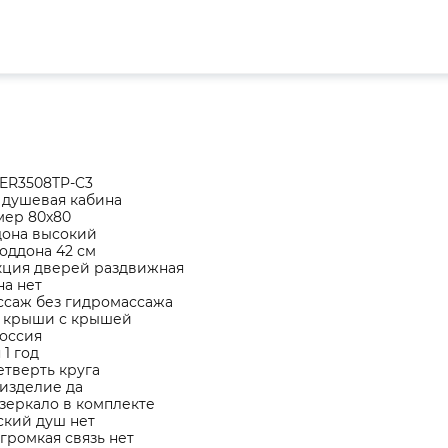
 ER3508TP-C3
 душевая кабина
мер 80x80
дона высокий
оддона 42 см
кция дверей раздвижная
на нет
ссаж без гидромассажа
 крыши с крышей
Россия
 1 год
тверть круга
изделие да
зеркало в комплекте
ский душ нет
громкая связь нет