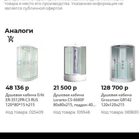
товара и место его производства. Указанная информация не
является публичной офертой
Аналоги
48 136 p
21 500 p
128 700 p
Душевая кабина Erlit
Душевая кабина
Душевая кабина
ER-3512PR-С3 RUS
Loranto CS-6680F
Grossman GR142
120*80*15 h215
80х80х215, поддон 40
120x120x215
см
Код товара: 025409
Код товара: 109348
Код товара: 069830