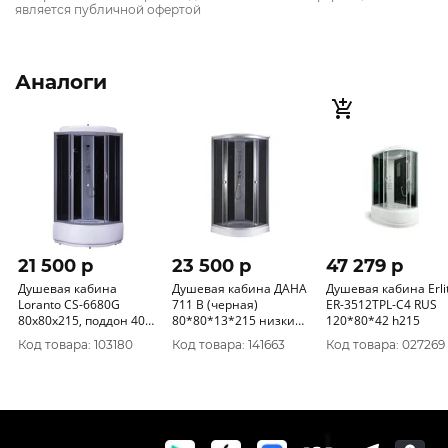
является публичной офертой
Аналоги
21 500 p
23 500 p
47 279 p
Душевая кабина
Душевая кабина ДАНА
Душевая кабина Erli
Loranto CS-6680G
711 B (черная)
ER-3512TPL-С4 RUS
80х80х215, поддон 40
80*80*13*215 низкий
120*80*42 h215
см
поддон
Код товара: 103180
Код товара: 141663
Код товара: 027269