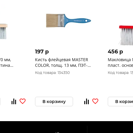
197 p
456 p
0 мм,
Кисть флейцевая MASTER
Макловица 
етина
COLOR, толщ. 13 мм, ПЭТ-
пласт. основ
итай 0106202
щетина, нерж. обжим, пласт.
ПЭТ- щетина
Код товара: 134350
Код товара: 1
ручка, ширина 70 мм 30-02
0572
В корзину
В корз