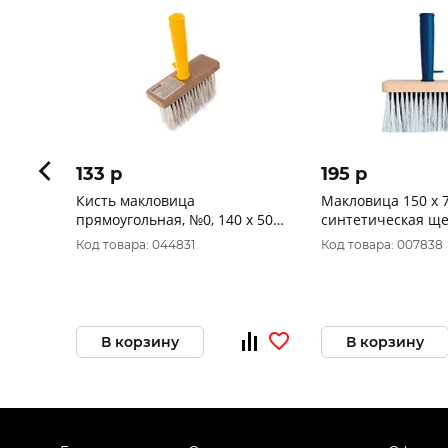
133 p
195 p
Кисть макловица
Макловица 150 х 7
прямоугольная, №0, 140 х 50
синтетическая щ
мм, РемоКолор 02-0-000 (упак.
Toolberg 60 К
Код товара: 044831
Код товара: 007838
12 шт)
В корзину
В корзину