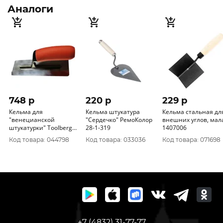
Аналоги
748 p
220 p
229 p
Кельма для
Кельма штукатура
Кельма стальная дл
"венецианской
"Сердечко" РемоКолор
внешних углов, малая
штукатурки" Toolberg
28-1-319
1407006
80х200мм 60 Китай
Код товара: 044798
Код товара: 033036
Код товара: 071698
1403103
+7 (4832) 31-77-77