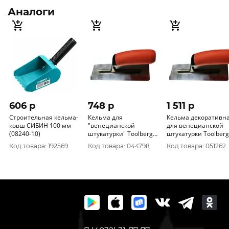
Аналоги
606 p
748 p
1 511 p
Строительная кельма-
Кельма для
Кельма декоративн
ковш СИБИН 100 мм
"венецианской
для венецианской
(08240-10)
штукатурки" Toolberg
штукатурки Toolberg
80х200мм 60 Китай
80х200мм 1403115
Код товара: 192569
Код товара: 044798
Код товара: 051262
1403103