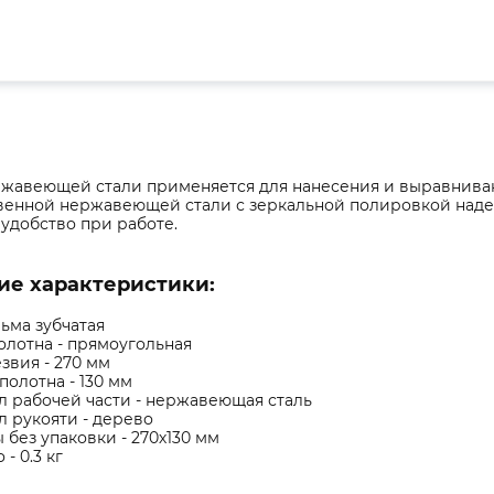
ржавеющей стали применяется для нанесения и выравниван
венной нержавеющей стали с зеркальной полировкой надеж
удобство при работе.
ие характеристики:
льма зубчатая
лотна - прямоугольная
звия - 270 мм
олотна - 130 мм
 рабочей части - нержавеющая сталь
 рукояти - дерево
 без упаковки - 270х130 мм
 - 0.3 кг