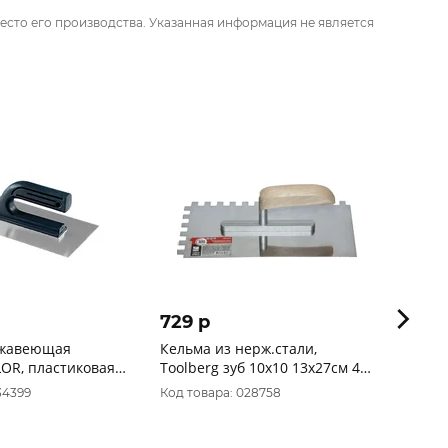
есто его производства. Указанная информация не является
729 p
858 
ржавеющая
Кельма из нерж.стали,
Кельм
OR, пластиковая
Toolberg зуб 10х10 13х27см 40
штука
 130 мм 30-2012
1401210 (1401010)
120х2
34399
Код товара: 028758
Код то