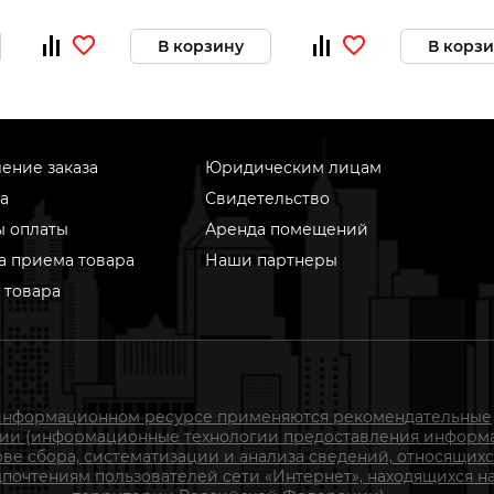
В корзину
В корз
ение заказа
Юридическим лицам
а
Свидетельство
ы оплаты
Аренда помещений
а приема товара
Наши партнеры
 товара
информационном ресурсе применяются рекомендательные
гии (информационные технологии предоставления информ
ове сбора, систематизации и анализа сведений, относящихс
почтениям пользователей сети «Интернет», находящихся н