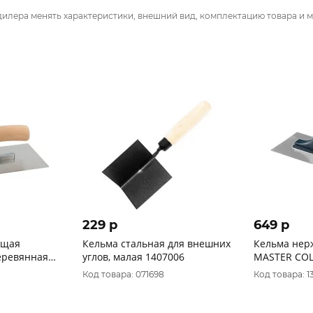
дилера менять характеристики, внешний вид, комплектацию товара и м
229 p
649 p
ющая
Кельма стальная для внешних
Кельма не
еревянная
углов, малая 1407006
MASTER COL
м
ручка, 270 x
Код товара: 071698
Код товара: 1