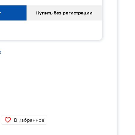
у
Купить без регистрации
е
В избранное