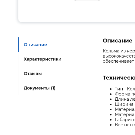
Описание
Описание
Кельма из не
высококачест
Характеристики
обеспечивает 
Отзывы
Техническ
Документы (1)
Тип - Ке
Форма по
Длина ле
Ширина п
Материал
Материал
Габариты
Вес нетто