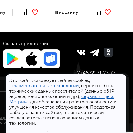
ину
В корзину
В 
Скачать приложение
+7 (4832) 31-77-77
Этот сайт использует файлы cookies,
рекомендательные технологии
, сервисы сбора
технических данных посетителей (данные об IP-
адресе, местоположении и др.),
сервис Яндекс
Метрика
для обеспечения работоспособности и
улучшения качества обслуживания. Продолжая
работу с нашим сайтом, вы автоматически
СтройлоН 1998-2026 г.
ации
соглашаетесь с использованием данных
Публичная оферта
я к
технологий.
Обработка персональных данных
а
Политика конфиденциальности сервисов Яндекс