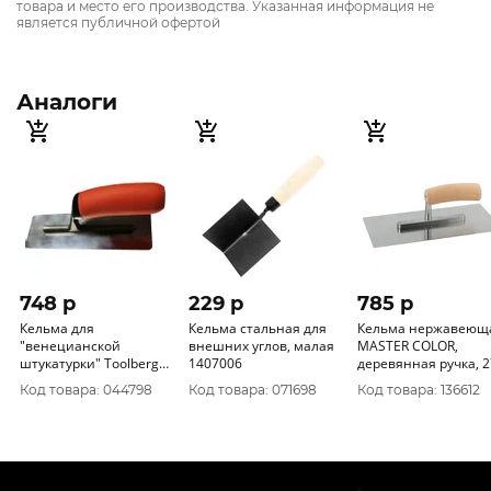
товара и место его производства. Указанная информация не
является публичной офертой
Аналоги
748 p
229 p
785 p
Кельма для
Кельма стальная для
Кельма нержавеющ
"венецианской
внешних углов, малая
MASTER COLOR,
штукатурки" Toolberg
1407006
деревянная ручка, 270
80х200мм 60 Китай
x 130 мм
Код товара: 044798
Код товара: 071698
Код товара: 136612
1403103