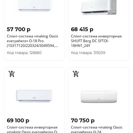
57 700 p
68 415 p
Сплит-система «making Оasis
Сплит-система инверторная
everywhere» O-18 Pro
SHUFT Berg DC SFTOI-
(10317120/220324/3049594,
18HN1_24Y
КИТАЙ )
Код товара: 126680
Код товара: 139259
69 100 p
70 750 p
Сплит-система инверторная
Сплит-система «making Oasis
«making Oasis everywhere» O-
everywhere» H-24