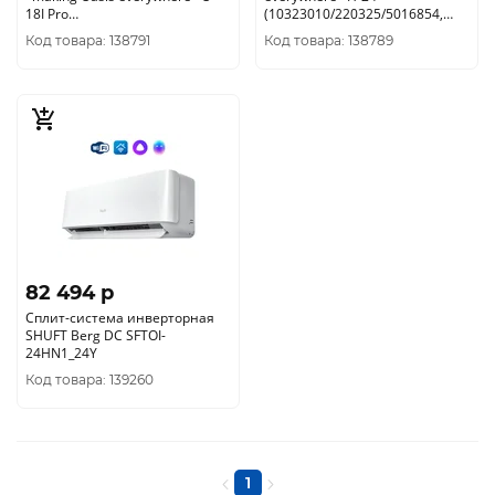
18I Pro
(10323010/220325/5016854,
(10323010/230325/5016964,
КИТАЙ )
Код товара: 138791
Код товара: 138789
КИТАЙ )
82 494 p
Сплит-система инверторная
SHUFT Berg DC SFTOI-
24HN1_24Y
Код товара: 139260
1