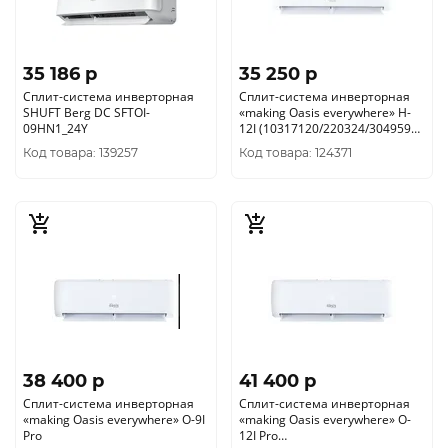
35 186 p
35 250 p
Сплит-система инверторная
Сплит-система инверторная
SHUFT Berg DC SFTOI-
«making Оasis everywhere» H-
09HN1_24Y
12I (10317120/220324/3049594,
КИТАЙ )
Код товара: 139257
Код товара: 124371
38 400 p
41 400 p
Сплит-система инверторная
Сплит-система инверторная
«making Oasis everywhere» O-9I
«making Oasis everywhere» O-
Pro
12I Pro