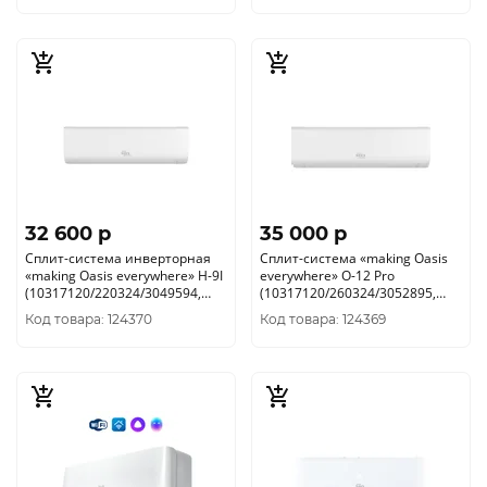
32 600 p
35 000 p
Сплит-система инверторная
Сплит-система «making Оasis
«making Оasis everywhere» H-9I
everywhere» O-12 Pro
(10317120/220324/3049594,
(10317120/260324/3052895,
КИТАЙ )
КИТАЙ )
Код товара: 124370
Код товара: 124369