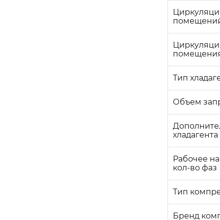
Циркуляция
помещени
Циркуляция
помещени
Тип хладаг
Объем запр
Дополните
хладагента
Рабочее на
кол-во фаз
Тип компр
Бренд ком