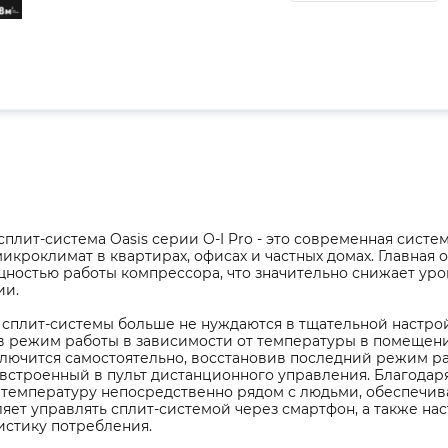
плит-система Oasis серии O-I Pro - это современная сист
кроклимат в квартирах, офисах и частных домах. Главная о
ностью работы компрессора, что значительно снижает уро
ии.
сплит-системы больше не нуждаются в тщательной настрой
в режим работы в зависимости от температуры в помещени
лючится самостоятельно, восстановив последний режим ра
 встроенный в пульт дистанционного управления. Благодар
 температуру непосредственно рядом с людьми, обеспечив
ляет управлять сплит-системой через смартфон, а также н
истику потребления.