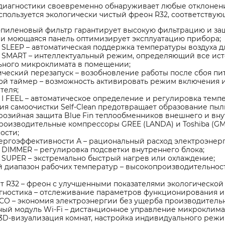
диагностики своевременно обнаруживает любые отклонени
спользуется экологически чистый фреон R32, соответству
пиленовый фильтр гарантирует высокую фильтрацию и защи
 и моющаяся панель оптимизирует эксплуатацию прибора;
SLEEP – автоматическая поддержка температуры воздуха дл
 SMART – интеллектуальный режим, определяющий все исто
ьного микроклимата в помещении;
ческий перезапуск – возобновление работы после сбоя п
ой таймер – возможность активировать режим включения и 
теля;
I FEEL – автоматическое определение и регулировка темпе
ия самоочистки Self-Clean предотвращает образование пыл
озийная защита Blue Fin теплообменников внешнего и вну
оизводительные компрессоры GREE (LANDA) и Toshiba (GM
ости;
ергоэффективности А – рациональный расход электроэнерг
DIMMER – регулировка подсветки внутреннего блока;
 SUPER – экстремально быстрый нагрев или охлаждение;
диапазон рабочих температур – высокопроизводительност
т R32 – фреон с улучшенными показателями экологической 
гностика – отслеживание параметров функционирования 
О – экономия электроэнергии без ущерба производительн
ый модуль Wi-Fi – дистанционное управление микроклима
 3D-визуализация комнат, настройка индивидуального режи