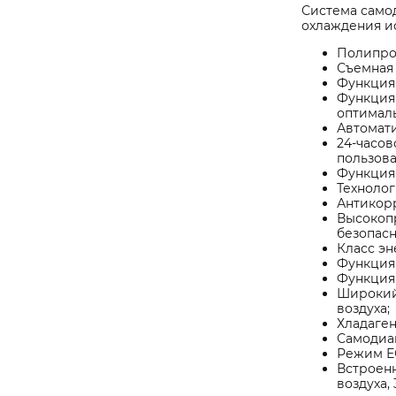
Система само
охлаждения и
Полипро
Съемная
Функция 
Функция
оптимал
Автомати
24-часов
пользова
Функция 
Технолог
Антикорр
Высокопр
безопасн
Класс эн
Функция 
Функция
Широкий 
воздуха;
Хладаген
Самодиа
Режим ЕС
Встроенн
воздуха,