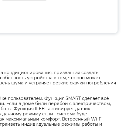
ема кондиционирования, призванная создать
собенность устройства в том, что оно может
вень шума и устраняет резкие скачки потребления
ке пользователем. Функция SMART сделает всё
и. Если в доме были перебои с электричеством,
боты. Функция IFEEL активирует датчик
я данному режиму сплит-система будет
ая максимальный комфорт. Встроенный Wi-Fi
астраивать индивидуальные режимы работы и