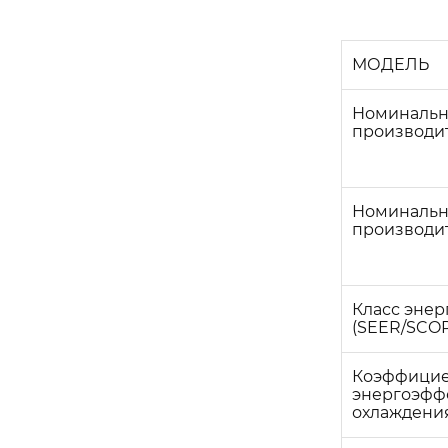
МОДЕЛЬ
Номинальн
производи
Номинальн
производи
Класс эне
(SEER/SCOP
Коэффици
энергоэфф
охлаждения