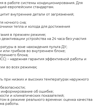
я в работе системы кондиционирования. Для
ющий европейским стандартам.
тит внутренние детали от загрязнений;
я ночного сна;
чники тепла и холода для достижения
итания в прежнем режиме;
деактивации устройства на 24 часа без участия
ратуры в зоне нахождения пульта ДУ;
и или грибков во внутреннем блоке;
треннего блока;
CC) – надежная гарантия эффективной работы и
ии во всех режимах;
ь при низких и высоких температурах наружного
безопасности;
и информирование об ошибке;
ости и климатических показателей;
том в режиме реального времени: оценка качества
ма работы.