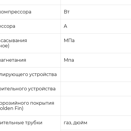
компрессора
Вт
ессора
A
всасывания
МПа
ное)
нагнетания
Мпа
елирующего устройства
ительного устройства
оррозийного покрытия
Golden Fin)
ительные трубки
газ, дюйм