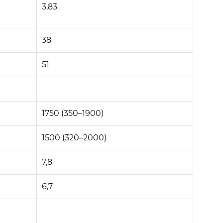
3,83
38
51
1750 (350–1900)
1500 (320–2000)
7,8
6,7