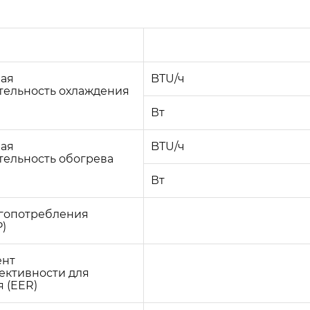
ая
BTU/ч
тельность охлаждения
Вт
ая
BTU/ч
тельность обогрева
Вт
ргопотребления
)
ент
ективности для
 (EER)