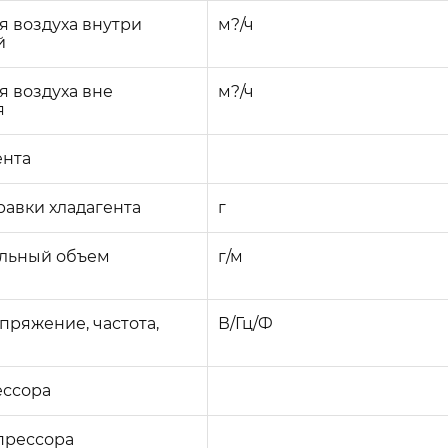
 воздуха внутри
м?/ч
й
 воздуха вне
м?/ч
я
ента
авки хладагента
г
льный объем
г/м
пряжение, частота,
В/Гц/Ф
ессора
прессора