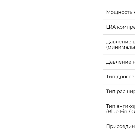
Мощность 
LRA компр
Давление 
(минималь
Давление 
Тип дросс
Тип расшир
Тип антик
(Blue Fin / 
Присоедин