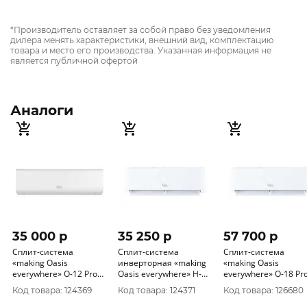
*Производитель оставляет за собой право без уведомления
дилера менять характеристики, внешний вид, комплектацию
товара и место его производства. Указанная информация не
является публичной офертой
Аналоги
35 000 p
35 250 p
57 700 p
Сплит-система
Сплит-система
Сплит-система
«making Оasis
инверторная «making
«making Оasis
everywhere» O-12 Pro
Оasis everywhere» H-
everywhere» O-18 Pr
(10317120/260324/3052895,
12I
(10317120/220324/3
Код товара: 124369
Код товара: 124371
Код товара: 126680
КИТАЙ )
(10317120/220324/3049594,
КИТАЙ )
КИТАЙ )