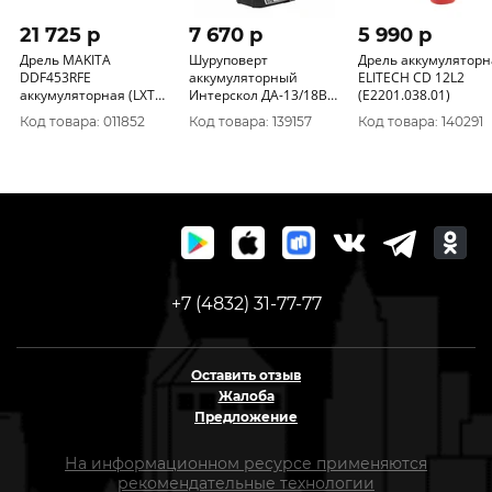
21 725 p
7 670 p
5 990 p
Дрель MAKITA
Шуруповерт
Дрель аккумуляторн
DDF453RFE
аккумуляторный
ELITECH CD 12L2
аккумуляторная (LXT
Интерскол ДА-13/18В
(E2201.038.01)
18В, 2х3А/ч, з/у.
55 бесщет.Li-ion АПИ
Код товара: 011852
Код товара: 139157
Код товара: 140291
42/27Нм. Li-ion, БЗП
(кейс, 2 аккум.2, 5Ач,
13мм. кейс)
ЗУ)952.2.2.70
+7 (4832) 31-77-77
Оставить отзыв
Жалоба
Предложение
На информационном ресурсе применяются
рекомендательные технологии