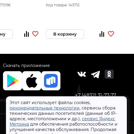
/0,7 мм (Т118G), 2
15мм,д/
100мм
077096
Код товара: 143712
Код то
ДСП,МДФ,столешницы,фигурн.рез,BoschT
ELITECH 1820.
ину
В корзину
В 
Скачать приложение
+7 (4832) 31-77-77
Этот сайт использует файлы cookies,
рекомендательные технологии
, сервисы сбора
технических данных посетителей (данные об IP-
адресе, местоположении и др.),
сервис Яндекс
Метрика
для обеспечения работоспособности и
улучшения качества обслуживания. Продолжая