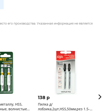
есто его производства. Указанная информация не является
138 p
190 
металлу, HSS,
Пилка д/
Пилки
ные, волнистые
лобзика,2шт,HSS,50мм,рез 1.5-
"ЭКСПЕ