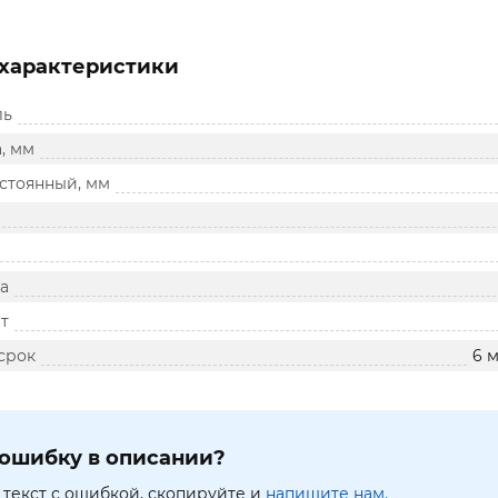
характеристики
ль
, мм
остоянный, мм
а
т
срок
6 
ошибку в описании?
текст с ошибкой, скопируйте и
напишите нам.