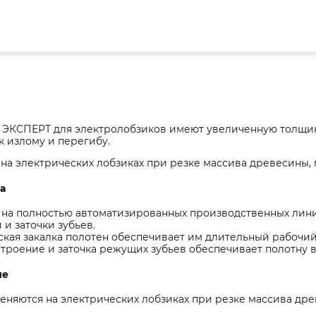
 ЭКСПЕРТ для электролобзиков имеют увеличенную толщин
к излому и перегибу.
на электрических лобзиках при резке массива древесины,
а
 на полностью автоматизированных производственных лин
 и заточки зубьев.
кая закалка полотен обеспечивает им длительный рабочий
троение и заточка режущих зубьев обеспечивает полотну 
ие
еняются на электрических лобзиках при резке массива др