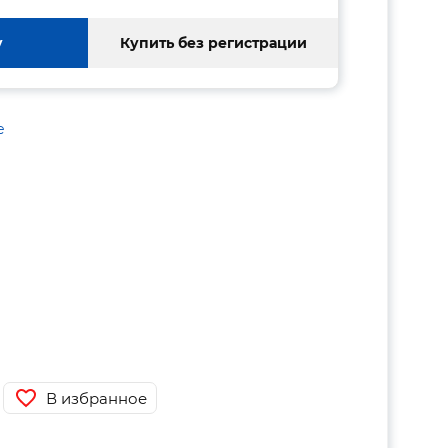
у
Купить без регистрации
е
В избранное