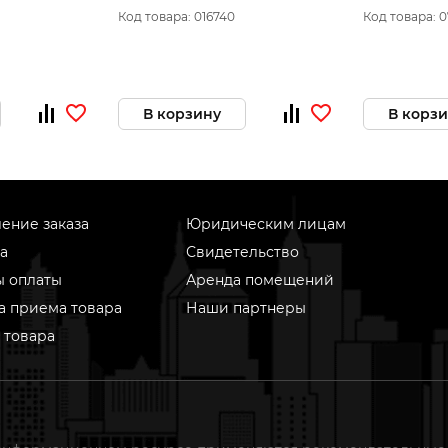
,
алюминию 814010008
зубья, 76/51
Код товара: 016740
Код товара: 
ез, HCS
шт. 40963
В корзину
В корз
ение заказа
Юридическим лицам
а
Свидетельство
ы оплаты
Аренда помещений
а приема товара
Наши партнеры
 товара