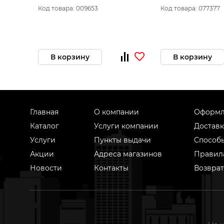
2шт.
T101AO 76 х 50 мм
Код товара: 009653
Код товара: 077377
криволинейный р
(2шт.) 034-427
В корзину
В корзину
Главная
О компании
Оформл
Каталог
Услуги компании
Доставк
Услуги
Пункты выдачи
Способ
Акции
Адреса магазинов
Правил
Новости
Контакты
Возврат