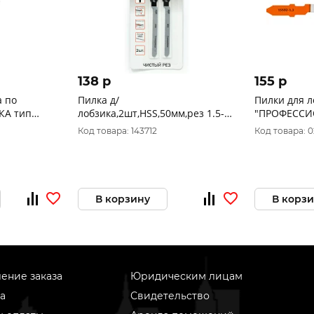
138 p
155 p
а по
Пилка д/
Пилки для л
КА тип
лобзика,2шт,HSS,50мм,рез 1.5-
"ПРОФЕССИ
,
15мм,д/
Код товара: 143712
Код товара: 0
ез, HCS
ДСП,МДФ,столешницы,фигурн.рез,BoschT101AO
ELITECH 1820.
В корзину
В корз
ение заказа
Юридическим лицам
а
Свидетельство