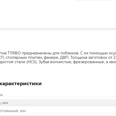
тна T119BO предназначены для лобзиков. С их помощью о
П, столярным плитам, фанере, ДВП. Толщина заготовок от 2
истой стали (HCS). Зубья волнистые, фрезерованные, а хво
характеристики
ль
, мм
остоянный, мм