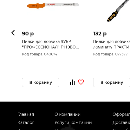
90 p
132 p
Пилки для лобзика ЗУБР
Пилки для лобзик
"ПРОФЕССИОНАЛ" T119BO
ламинату ПРАКТИ
HCS 2шт.
T101AO 76 х 50 мм
Код товара: 040674
Код товара: 077377
криволинейный р
(2шт.) 034-427
В корзину
В корзину
Главная
О компании
Оформл
Каталог
Услуги компании
Доставк