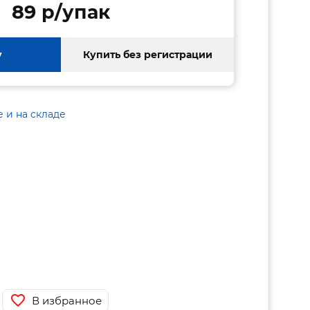
89 p/упак
у
Купить без регистрации
е и на складе
В избранное