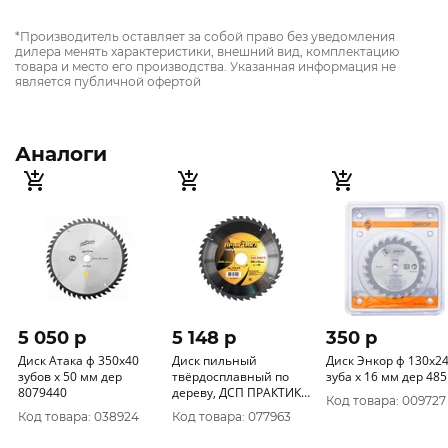
*Производитель оставляет за собой право без уведомления
дилера менять характеристики, внешний вид, комплектацию
товара и место его производства. Указанная информация не
является публичной офертой
Аналоги
5 050 p
5 148 p
350 p
Диск Атака ф 350х40
Диск пильный
Диск Энкор ф 130х2
зубов х 50 мм дер
твёрдосплавный по
зуба х 16 мм дер 48
8079440
дереву, ДСП ПРАКТИКА
Код товара: 009727
350 х 50 мм, 40 зубов
Код товара: 038924
Код товара: 077963
030-542