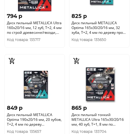
794 p
825 p
Диск пильный METALLICA Ultra
Диск пильный METALLICA
160x20/16 мм, 12 зуб, Т=2, 4 мм
Optima 165x30/20/16 мм, 32
по строй древесине/гвозди,
зуба, Т=2, 4 мм по дереву прод/
903742
поперечн, 902578
Код товара: 135717
Код товара: 135650
849 p
865 p
Диск пильный METALLICA
Диск пильный тонкий
Optima 190x20/16 мм, 20 зубов,
METALLICA Ultra 165x30/20/16
Т=2, 4 мм по дереву
мм, 40 зуб, Т=1, 8 мм по
продольный, 902660
ламинату, 903551
Код товара: 135657
Код товара: 135704