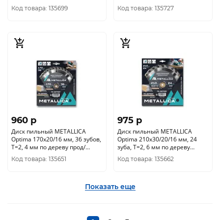
дереву продольн., 903483
поперечн., 909386
Код товара: 135699
Код товара: 135727
960 p
975 p
Диск пильный METALLICA
Диск пильный METALLICA
Optima 170x20/16 мм, 36 зубов,
Optima 210x30/20/16 мм, 24
Т=2, 4 мм по дереву прод/
зуба, Т=2, 6 мм по дереву
поперечн, 902592
продольный, 902769
Код товара: 135651
Код товара: 135662
Показать еще