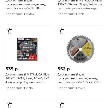
Диск пильный для
Диск пильный METALLICA Ultra
циркулярных пил по дереву,
130x20/16 мм, 10 зуб, Т=2, 4 мм
спец. форма зуба FIT 185 х
по строй древесине/гвозди,
20/16 х 24Т
903728
Код товара: 196404
Код товара: 135715
535 p
552 p
Диск пильный METALLICA Ultra
Диск пильный для
140x20/16/12, 7 мм, 10 зуб, Т=2,
циркулярных пил по дереву,
4 мм по строй древесине/
спец. форма зуба 185 х 20/16 х
гвозди, 903735
36Т
Код товара: 135716
Код товара: 196476