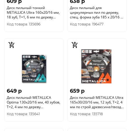
609 p
638 p
Диск пильный тонкий
Диск пильный для
METALLICA Ultra 160x20/16 мм,
циркулярных пил по дереву,
18 зуб, Т=1, 6 мм по дереву
спец. форма зуба 185 х 20/16 х
продольн., 903445
48Т
Код товара: 135696
Код товара: 196477
649 p
659 p
Диск пильный METALLICA
Диск пильный METALLICA Ultra
Optima 130x20/16 мм, 40 зубов,
165x30/20/16 мм, 12 зуб, Т=2, 4
Т=2, 4 мм по дереву
мм по строй древесине/гвозди,
поперечный, 902462
903759
Код товара: 135641
Код товара: 135718