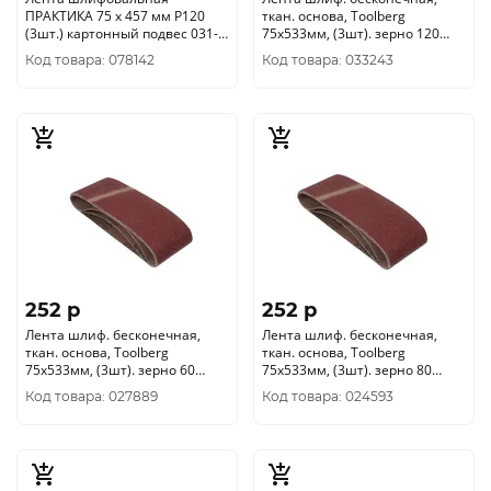
ПРАКТИКА 75 х 457 мм P120
ткан. основа, Toolberg
(3шт.) картонный подвес 031-
75х533мм, (3шт). зерно 120
266
2205015
Код товара: 078142
Код товара: 033243
252 p
252 p
Лента шлиф. бесконечная,
Лента шлиф. бесконечная,
ткан. основа, Toolberg
ткан. основа, Toolberg
75х533мм, (3шт). зерно 60
75х533мм, (3шт). зерно 80
2205012
2205013
Код товара: 027889
Код товара: 024593