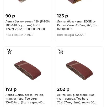
90 p
125 p
Лента бесконечная 12Н (P-100)
Лента абразивная EDGE by
100х610 (в уп. 5шт) ГОСТ
Patriot 75ммх457мм, Р60, 3шт
12439-79 БАЗ 960000029890
820010002
Код товара: 017978
Код товара: 020701
173 p
202 p
Лента шлиф. бесконечная,
Лента шлиф. бесконечная,
ткан. основа, Toolberg
ткан. основа, Toolberg
75х457мм, (3шт). зерно 40
75х457мм, (3шт). зерно 60
2205001
2205002