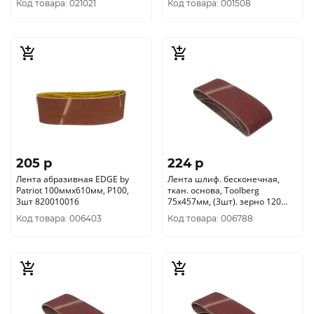
Код товара: 021021
Код товара: 001508
205 p
224 p
Лента абразивная EDGE by
Лента шлиф. бесконечная,
Patriot 100ммх610мм, Р100,
ткан. основа, Toolberg
3шт 820010016
75х457мм, (3шт). зерно 120
2205005
Код товара: 006403
Код товара: 006788