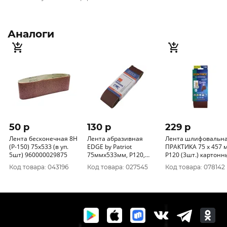
Аналоги
50 p
130 p
229 p
Лента бесконечная 8H
Лента абразивная
Лента шлифовальн
(P-150) 75x533 (в уп.
EDGE by Patriot
ПРАКТИКА 75 х 457 мм
5шт) 960000029875
75ммх533мм, Р120,
P120 (3шт.) картон
3шт 820010011
подвес 031-266
Код товара: 043196
Код товара: 027545
Код товара: 078142