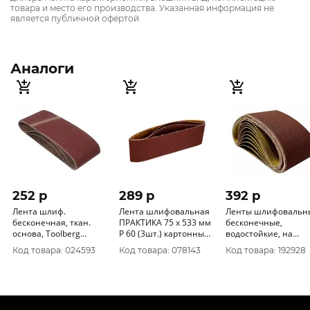
товара и место его производства. Указанная информация не
является публичной офертой
Аналоги
252 p
289 p
392 p
Лента шлиф.
Лента шлифовальная
Ленты шлифовальн
бесконечная, ткан.
ПРАКТИКА 75 х 533 мм
бесконечные,
основа, Toolberg
P 60 (3шт.) картонный
водостойкие, на
75х533мм, (3шт). зерно
подвес 031-433
тканевой основе, 5
Код товара: 024593
Код товара: 078143
Код товара: 192928
80 2205013
шт., 75х533 мм Р 60
39630