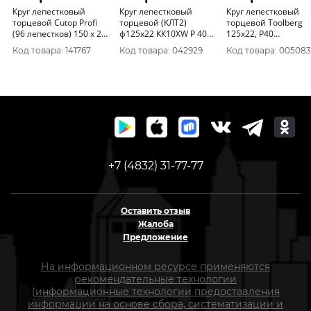
Круг лепестковый
Круг лепестковый
Круг лепестковый
торцевой Cutop Profi
торцевой (КЛТ2)
торцевой Toolberg
(96 лепестков) 150 х 22,
ф125х22 КК10XW Р 40
125х22, Р40
2 мм, Р100
(уп. 10шт)
(алюминий) 221324
Код товара: 141767
Код товара: 042929
Код товара: 005083
960000012043
+7 (4832) 31-77-77
Оставить отзыв
Жалоба
Предложение
На информационном ресурсе применяются
рекомендательные технологии
(информационные технологии предоставления
информации на основе сбора, систематизации и