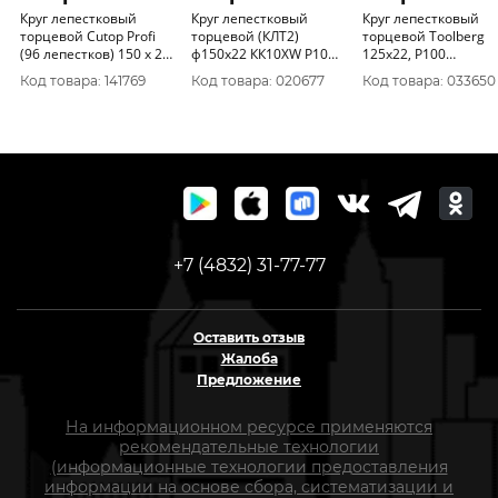
Круг лепестковый
Круг лепестковый
Круг лепестковый
торцевой Cutop Profi
торцевой (КЛТ2)
торцевой Toolberg
(96 лепестков) 150 х 22,
ф150х22 КК10XW Р100
125х22, Р100
2 мм, Р40
ТУ3980-006-00223332-
(алюминий) 221321
Код товара: 141769
Код товара: 020677
Код товара: 033650
2006 (уп. 10шт)
+7 (4832) 31-77-77
Оставить отзыв
Жалоба
Предложение
На информационном ресурсе применяются
рекомендательные технологии
(информационные технологии предоставления
информации на основе сбора, систематизации и