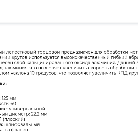
ый лепестковый торцевой предназначен для обработки мет
ении кругов используется высококачественный гибкий абр
анесен слой кальцинированного оксида алюминия. Данный 
 алюминия, что позволяет увеличить скорость обработки п
глом наклона 10 градусов, что позволяет увеличить КПД круг
ки:
 125 мм
сть: 60
ние: универсальный
ый диаметр: 22.2 мм
 1 (плоский)
ка: шлифовальный
а: на фланец