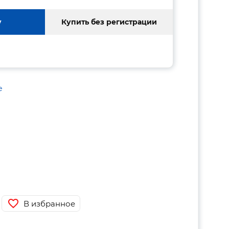
у
Купить без регистрации
е
В избранное