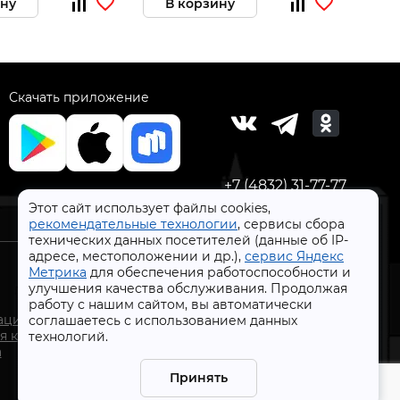
ину
В корзину
В 
Скачать приложение
+7 (4832) 31-77-77
Этот сайт использует файлы cookies,
рекомендательные технологии
, сервисы сбора
технических данных посетителей (данные об IP-
адресе, местоположении и др.),
сервис Яндекс
Метрика
для обеспечения работоспособности и
улучшения качества обслуживания. Продолжая
работу с нашим сайтом, вы автоматически
СтройлоН 1998-2026 г.
ации
соглашаетесь с использованием данных
Публичная оферта
я к
технологий.
Обработка персональных данных
а
Политика конфиденциальности сервисов Яндекс
Принять