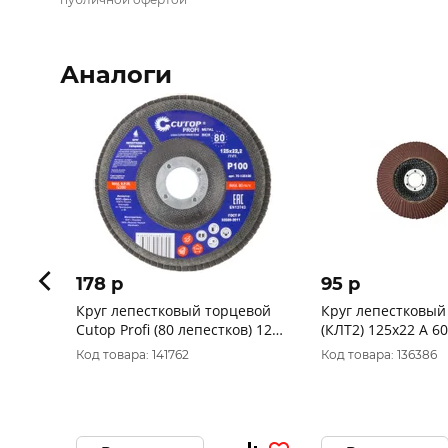
Аналоги
178 p
95 p
Круг лепестковый торцевой
Круг лепестковый
Cutop Profi (80 лепестков) 125
(КЛТ2) 125х22 А 60
х 22,2 мм, Р100
круг лепестк. кони
Код товара: 141762
Код товара: 136386
D91212522140250