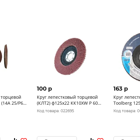
100 p
163 p
 торцевой
Круг лепестковый торцевой
Круг лепес
 (14А 25/Р60)
(КЛТ2) ф125х22 КК10XW Р 60
Toolberg 125
ч. Луга
(уп. 10шт) 960000012233
(алюминий)
Код товара: 022695
Код товара: 