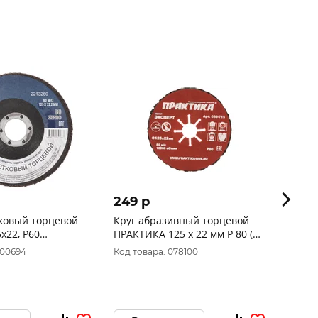
249 p
530 
тковый торцевой
Круг абразивный торцевой
Круг л
х22, Р60
ПРАКТИКА 125 х 22 мм Р 80 (1
28335
 2213260
шт) картонный подвес 038-715
000694
Код товара: 078100
Код то