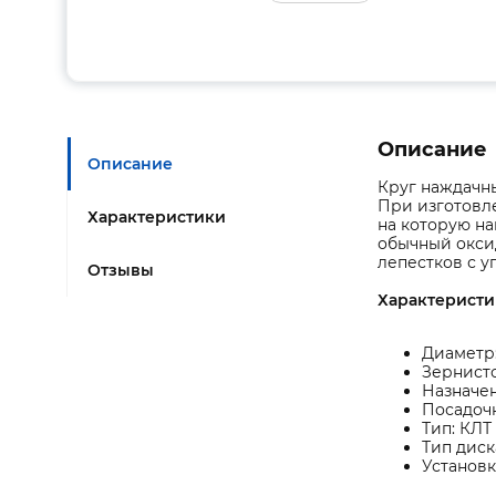
Описание
Описание
Круг наждачн
При изготовл
Характеристики
на которую н
обычный оксид
лепестков с у
Отзывы
Характеристи
Диаметр:
Зернисто
Назначе
Посадочн
Тип: КЛТ
Тип дис
Установк