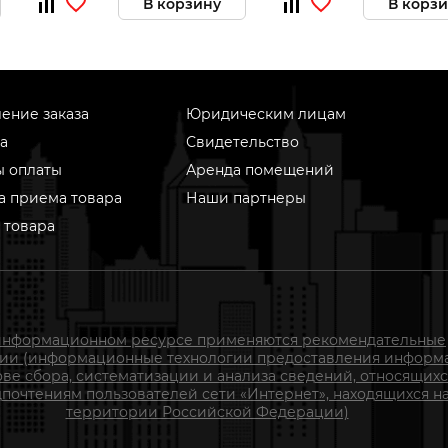
В корзину
В корз
ение заказа
Юридическим лицам
а
Свидетельство
ы оплаты
Аренда помещений
а приема товара
Наши партнеры
 товара
информационном ресурсе применяются рекомендательные
гии (информационные технологии предоставления информ
ове сбора, систематизации и анализа сведений, относящихс
почтениям пользователей сети «Интернет», находящихся н
территории Российской Федерации)