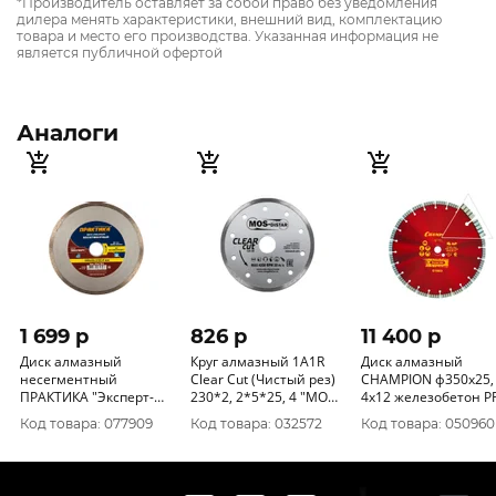
*Производитель оставляет за собой право без уведомления
дилера менять характеристики, внешний вид, комплектацию
товара и место его производства. Указанная информация не
является публичной офертой
Аналоги
1 699 p
826 p
11 400 p
Диск алмазный
Круг алмазный 1A1R
Диск алмазный
несегментный
Clear Cut (Чистый рез)
CHAMPION ф350х25,
ПРАКТИКА "Эксперт-
230*2, 2*5*25, 4 "МОS-
4х12 железобетон P
керамогранит" 180 х
DISTAR"1881
Cоncrete Crunch C16
Код товара: 077909
Код товара: 032572
Код товара: 050960
25, 4/22 мм, (1 шт.)
коробка 034-793