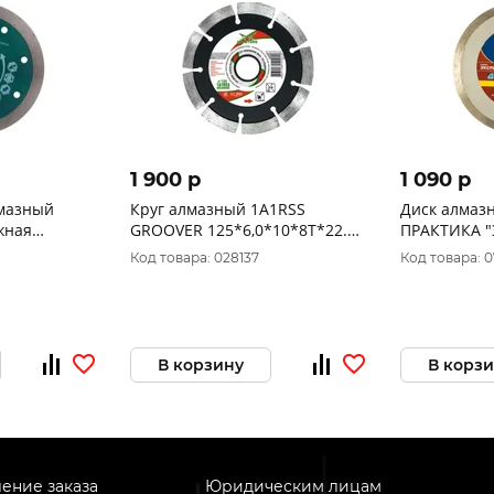
1 900 p
1 090 p
лмазный
Круг алмазный 1A1RSS
Диск алмаз
жная
GROOVER 125*6,0*10*8T*22.23
ПРАКТИКА "
 и
"MD-STARS" MD-GRV12522
керамограни
Код товара: 028137
Код товара: 
х1,5х10х22,2
(1 шт.) коро
В корзину
В корз
ение заказа
Юридическим лицам