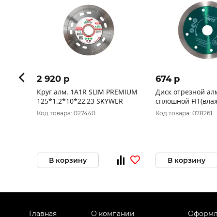
2 920 p
674 p
Круг алм. 1A1R SLIM PREMIUM
Диск отрезной а
125*1.2*10*22,23 SKYWER
сплошной FIT(вла
резка),для кафеля
Код товара: 027440
Код товара: 078261
керамогранита125
мм37450
В корзину
В корзину
Главная
О компании
Оформл