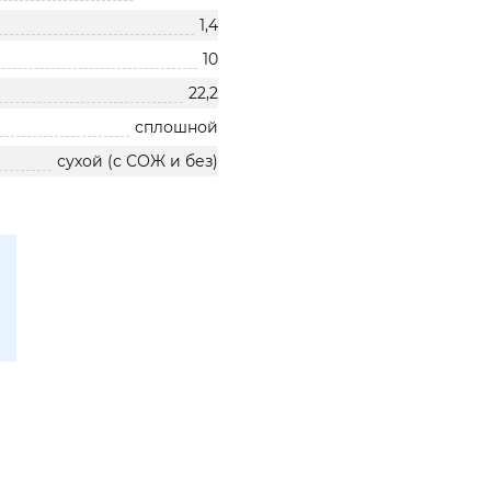
1,4
10
22,2
сплошной
сухой (с СОЖ и без)