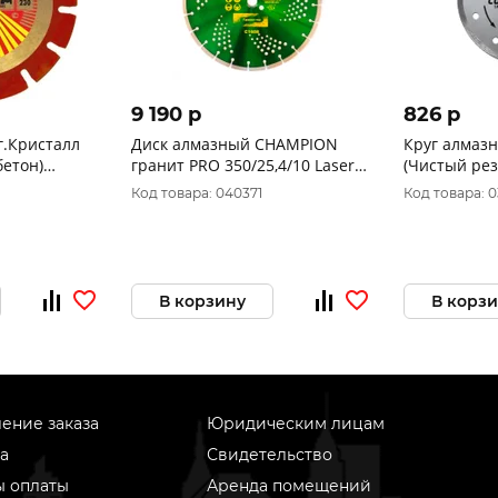
9 190 p
826 p
г.Кристалл
Диск алмазный CHAMPION
Круг алмазн
гранит PRO 350/25,4/10 Laser
(Чистый рез
Granitek C1608
"МОS-DISTA
Код товара: 040371
Код товара: 
В корзину
В корз
ение заказа
Юридическим лицам
а
Свидетельство
ы оплаты
Аренда помещений