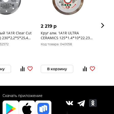
2 219 p
1 69
ый 1A1R Clear Cut
Круг алм. 1A1R ULTRA
Круг 
) 230*2,2*5*25,4
CERAMICS 125*1.4*10*22.23
230*1
R"1881
"SKYWER" SK-UC12522
1489
032572
Код товара: 040058
Код то
ину
В корзину
В 
Скачать приложение