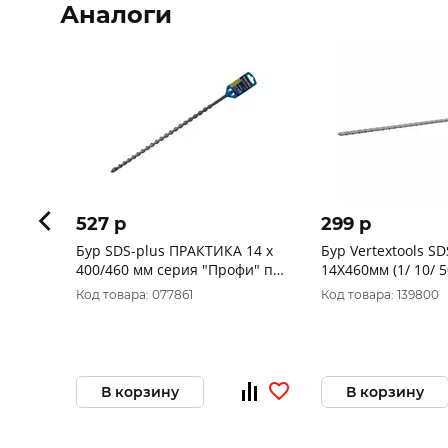
Аналоги
527 p
299 p
Бур SDS-plus ПРАКТИКА 14 х
Бур Vertextools SD
400/460 мм серия "Профи" по
14Х460мм (1/ 10/ 
бетону 033-765
Код товара: 077861
Код товара: 139800
В корзину
В корзину