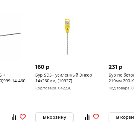
160 p
231 p
S +
Бур SDS+ усиленный Энкор
Бур по бето
50)999-14-460
14x260мм, [10927]
Код товара: 042236
Код товара: 0
В корзину
В корз