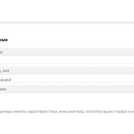
ные
а
, мм
раней
 мм
дилера менять характеристики, внешний вид, комплектацию товара и м