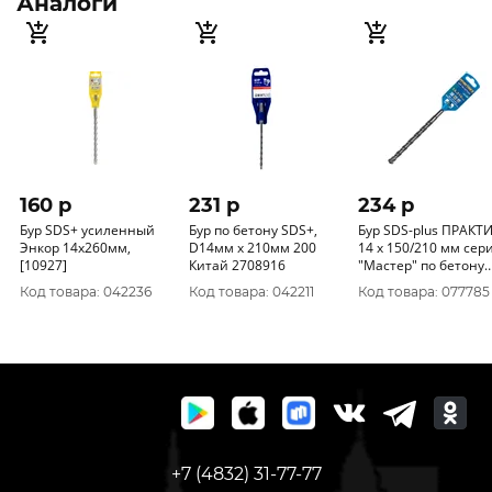
Аналоги
160 p
231 p
234 p
Бур SDS+ усиленный
Бур по бетону SDS+,
Бур SDS-plus ПРАКТ
Энкор 14x260мм,
D14мм х 210мм 200
14 х 150/210 мм сер
[10927]
Китай 2708916
"Мастер" по бетону
911-819
Код товара: 042236
Код товара: 042211
Код товара: 077785
+7 (4832) 31-77-77