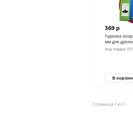
369 p
Тарелка опо
мм для дрели, крепление
VELCRO 038-5
Код товара: 07
В корзин
Страница 1 из 1