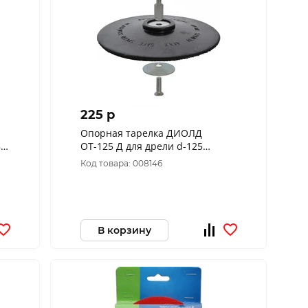
225 p
Опорная тарелка ДИОЛД
85-
ОТ-125 Д для дрели d-125
(липучая основа) 90043002
Код товара: 008146
В корзину