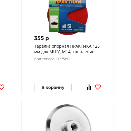
355 p
Тарелка опорная ПРАКТИКА 125
мм для МШУ, М14, крепление
VELCRO 038-531
Код товара: 077580
В корзину