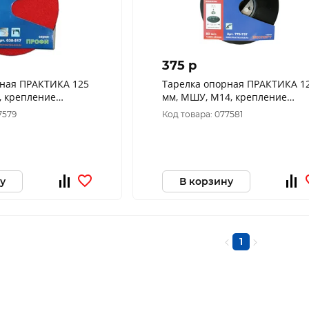
375 p
рная ПРАКТИКА 125
Тарелка опорная ПРАКТИКА 1
мм, МШУ, М14, крепление
17
гайкой, жесткая 776-737
7579
Код товара: 077581
у
В корзину
1