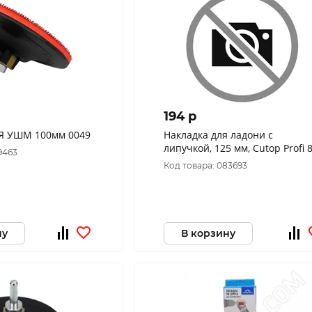
194 p
Я УШМ 100мм 0049
Накладка для ладони с
липучкой, 125 мм, Cutop Profi 
9463
630
Код товара: 083693
ну
В корзину