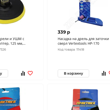
339 p
дрели и УШМ с
Насадка на дрель для заточки
птер, 125 мм,
сверл Vertextools НР-170
NT
7326
Код товара: 111418
у
В корзину