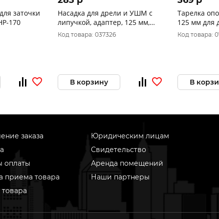
283 p
369 p
для заточки
Насадка для дрели и УШМ с
Тарелка оп
НР-170
липучкой, адаптер, 125 мм,
125 мм для дрели, крепление
мягкая REXANT
VELCRO 038
Код товара: 037326
Код товара: 
В корзину
В корз
ение заказа
Юридическим лицам
а
Свидетельство
ы оплаты
Аренда помещений
а приема товара
Наши партнеры
 товара