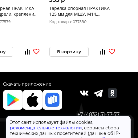
355 p
орная ПРАКТИКА
Тарелка опорная ПРАКТИКА
125 мм для МШУ, М14,
-517
крепление VELCRO 038-531
077579
Код товара: 077580
ину
В корзину
Скачать приложение
+7 (4832) 31-77-77
Этот сайт использует файлы cookies,
рекомендательные технологии
, сервисы сбора
технических данных посетителей (данные об IP-