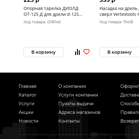
225 p
339 p
Опорная тарелка ДИОЛД
Насадка на дрель 
ОТ-125 Д для дрели d-125
сверл Vertextools 
(липучая основа) 90043002
Код товара: 008146
Код товара: 111418
В корзину
В корзину
Главная
О компании
Оформл
Каталог
Услуги компании
Доставк
Услуги
Пункты выдачи
Способ
Акции
Адреса магазинов
Правил
Новости
Контакты
Возврат