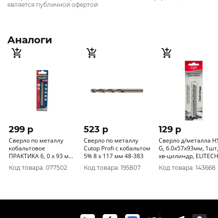
является публичной офертой
Аналоги
299 p
523 p
129 p
Сверло по металлу
Сверло по металлу
Сверло д/металла H
кобальтовое
Cutop Profi с кобальтом
G, 6.0х57х93мм, 1шт
ПРАКТИКА 6, 0 х 93 мм
5% 8 x 117 мм 48-383
хв-цилиндр, ELITECH
Р6М5К5, (1шт.) блистер
1820.050900
Код товара: 077502
Код товара: 195807
Код товара: 143668
033-512