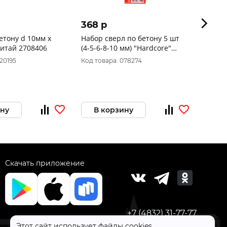
368 p
510 
етону d 10мм х
Набор сверл по бетону 5 шт
Сверл
400 Китай 2708406
(4-5-6-8-10 мм) "Hardcore"
26085
130000
20195
Код товара: 078274
Код то
ину
В корзину
В 
Скачать приложение
+7 (4832) 31-77-77
Этот сайт использует файлы cookies,