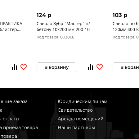
124 p
103 p
у ПРАКТИКА
Сверло Зубр "Мастер" п/
Сверло по б
 блистер,
бетону 10х200 мм 200-10
120мм 
-106
Код товара: 003868
Код товара: 0
В корзину
В корз
ение заказа
Юридическим лицам
а
Свидетельство
ы оплаты
Аренда помещений
а приема товара
Наши партнеры
 товара