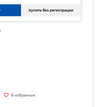
у
Купить без регистрации
е
В избранное