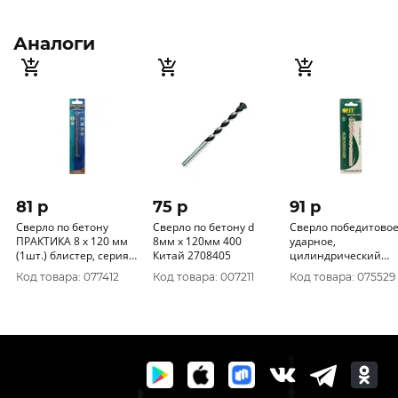
Аналоги
81 p
75 p
91 p
Сверло по бетону
Сверло по бетону d
Сверло победитово
ПРАКТИКА 8 х 120 мм
8мм х 120мм 400
ударное,
(1шт.) блистер, серия
Китай 2708405
цилиндрический
Мастер 034-090
хвостовик (для бето
Код товара: 077412
Код товара: 007211
Код товара: 075529
кирпича) 10х120 мм
34545