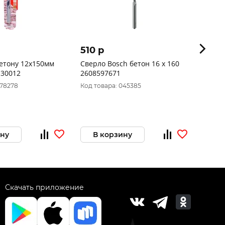
510 p
174 
етону 12x150мм
Сверло Bosch бетон 16 x 160
Сверл
130012
2608597671
078278
Код товара: 045385
Код то
ину
В корзину
В 
Скачать приложение