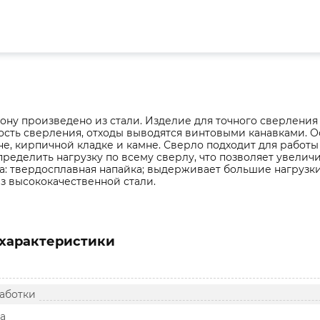
ону произведено из стали. Изделие для точного сверлени
сть сверления, отходы выводятся винтовыми канавками. О
е, кирпичной кладке и камне. Сверло подходит для работы
ределить нагрузку по всему сверлу, что позволяет увелич
: твердосплавная напайка; выдерживает большие нагрузки;
з высококачественной стали.
характеристики
аботки
а