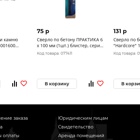
75 p
131 p
 и камню
Сверло по бетону ПРАКТИКА 6
Сверло по б
х 100 мм (1шт.) блистер, серия
"Hardcore" 
Мастер 034-083
Код товара: 077411
Код товара: 
В корзину
В корз
ение заказа
Юридическим лицам
а
Свидетельство
ы оплаты
Аренда помещений