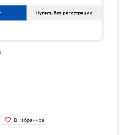
у
Купить без регистрации
е
В избранное