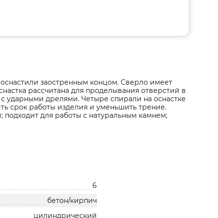
я оснастили заостренным концом. Сверло имеет
снастка рассчитана для проделывания отверстий в
 с ударными дрелями. Четыре спирали на оснастке
ить срок работы изделия и уменьшить трение.
 подходит для работы с натуральным камнем;
6
бетон/кирпич
цилиндрический