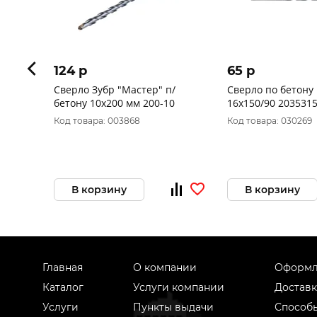
124 p
65 p
Сверло Зубр "Мастер" п/
Сверло по бетону
бетону 10х200 мм 200-10
16х150/90 2035315001600
ИНТЕРСКОЛ
Код товара: 003868
Код товара: 030269
В корзину
В корзину
Главная
О компании
Оформл
Каталог
Услуги компании
Доставк
Услуги
Пункты выдачи
Способ