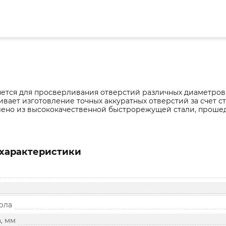
тся для просверливания отверстий различных диаметров в
вает изготовление точных аккуратных отверстий за счет с
лено из высококачественной быстрорежущей стали, проше
характеристики
рла
, мм