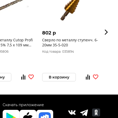
802 p
1 79
еталлу Cutop Profi
Сверло по металлу ступенч. 6-
Сверл
 5% 7,5 x 109 мм
20мм 35-5-020
95806
Код товара: 035894
Код то
ину
В корзину
В 
Скачать приложение