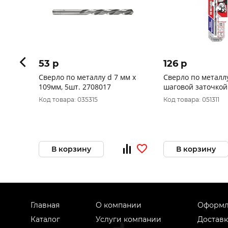
53 p
126 p
Сверло по металлу d 7 мм x
Сверло по металлу
109мм, 5шт. 2708017
шаговой заточкой
"Hardcore" Step C
Код товара: 035315
Код товара: 051311
В корзину
В корзину
Главная
О компании
Оформл
Каталог
Услуги компании
Доставк