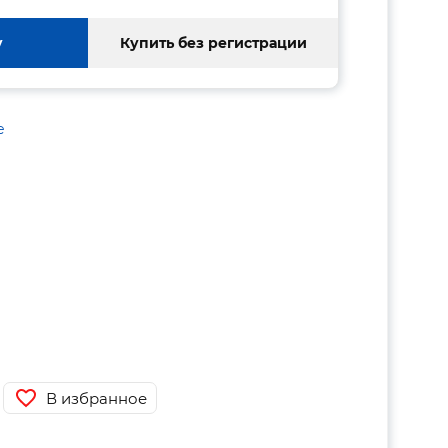
у
Купить без регистрации
е
В избранное