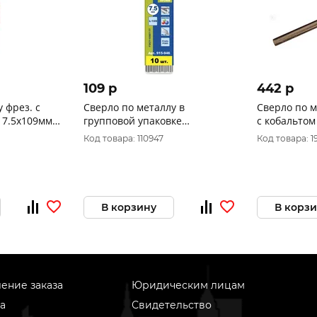
109 p
442 p
 фрез. с
Сверло по металлу в
Сверло по м
 7.5х109мм
групповой упаковке
с кобальтом
utter 140075
ПРАКТИКА 7,5 x 109 мм (10 шт)
48-382
Код товара: 110947
Код товара: 1
пластиковая коробка 915-946
В корзину
В корз
ение заказа
Юридическим лицам
а
Свидетельство