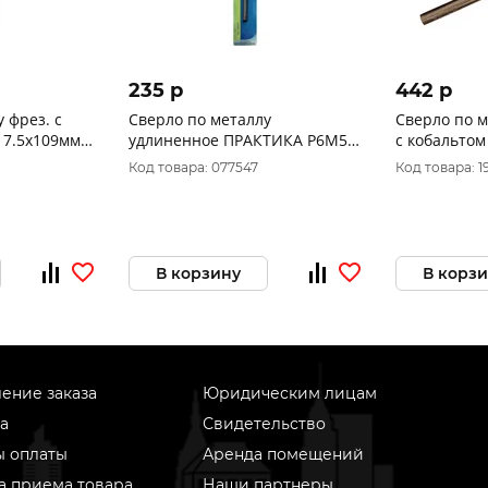
235 p
442 p
 фрез. с
Сверло по металлу
Сверло по м
 7.5х109мм
удлиненное ПРАКТИКА Р6М5
с кобальтом
utter 140075
7,5 х 156 мм (1шт.) блистер
48-382
Код товара: 077547
Код товара: 1
774-818
В корзину
В корз
ение заказа
Юридическим лицам
а
Свидетельство
ы оплаты
Аренда помещений
а приема товара
Наши партнеры