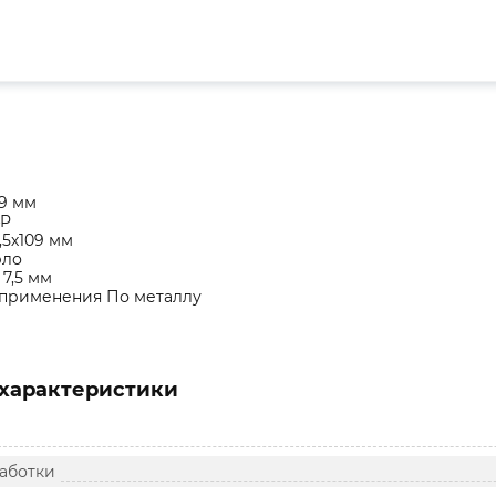
9 мм
4P
,5х109 мм
рло
7,5 мм
 применения По металлу
характеристики
аботки