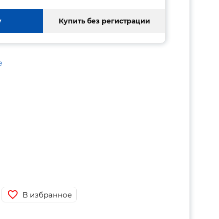
у
Купить без регистрации
е
В избранное