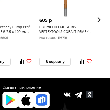
605 p
62 p
еталлу Cutop Profi
СВЕРЛО ПО МЕТАЛЛУ
Сверл
 5% 7,5 x 109 мм
VERTEXTOOLS COBALT Р6М5К8
109мм
7,5мм
95806
Код товара: 196718
Код то
ину
В корзину
В 
Скачать приложение