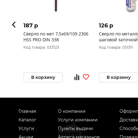
187 p
126 p
Сверло по мет 7,5х69/109 2306
Сверло по металлу
HSS PRO DIN 338
шаговой заточкой
"Hardcore" Step C
Код товара: 033123
Код товара: 051311
В корзину
В корзину
Главная
О компании
Оформл
Каталог
Услуги компании
Доставк
Услуги
Пункты выдачи
Способ
Акции
Адреса магазинов
Правил