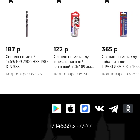
187 p
122 p
365 p
Сверло по мет 7,
Сверло по металлу
Сверло по металлу
5х69/109 2306 HSS PRO
фрез. с шаговой
кобальтовое
DIN 338
заточкой 7.0х109мм
ПРАКТИКА 7, 0 х 109
"Hardcore" Step Cutter
мм Р6М5К5, (1шт.)
Код товара: 033123
Код товара: 051310
Код товара: 078633
140070
блистер 033-536
+7 (4832) 31-77-77