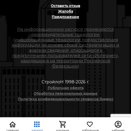
Оставить отзыв
Жалоба
Предложение
На информационном ресурсе применяются
рекомендательные технологии
(информационные технологии предоставления
информации на основе сбора, систематизации и
анализа сведений, относящихся к
предпочтениям пользователей сети «Интернет»,
находящихся на территории Российской
Федерации)
СтройлоН 1998-2026 г.
Публичная оферта
Обработка персональных данных
Политика конфиденциальности сервисов Яндекс
главная
каталог
корзина
избранное
кабинет