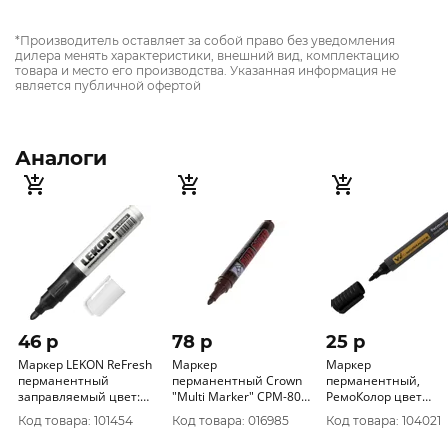
*Производитель оставляет за собой право без уведомления
дилера менять характеристики, внешний вид, комплектацию
товара и место его производства. Указанная информация не
является публичной офертой
Аналоги
46 p
78 p
25 p
Маркер LEKON ReFresh
Маркер
Маркер
перманентный
перманентный Crown
перманентный,
заправляемый цвет:
"Multi Marker" CPM-800
РемоКолор цвет
черный (уп.10 шт.)
(корич.), пулевидный,
черный, ширина
Код товара: 101454
Код товара: 016985
Код товара: 104021
012083
3мм (упак.12 шт.)
линии 2-4 мм, (уп. 12
шт) 13-0-050