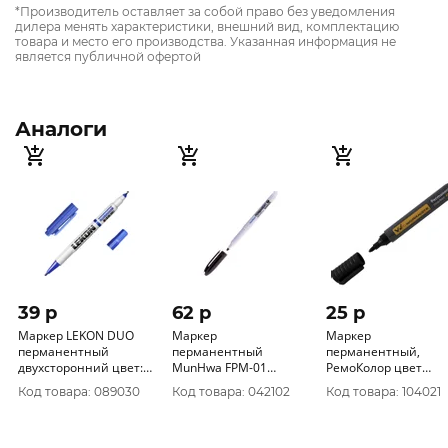
*Производитель оставляет за собой право без уведомления
дилера менять характеристики, внешний вид, комплектацию
товара и место его производства. Указанная информация не
является публичной офертой
Аналоги
39 p
62 p
25 p
Маркер LEKON DUO
Маркер
Маркер
перманентный
перманентный
перманентный,
двухсторонний цвет:
MunHwa FPM-01
РемоКолор цвет
синий 012261 (уп. 12
(черный), пулевидный,
черный, ширина
Код товара: 089030
Код товара: 042102
Код товара: 104021
шт)
1, 5мм (упак. 12 шт.)
линии 2-4 мм, (уп. 12
шт) 13-0-050