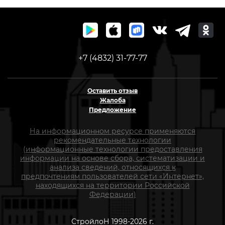
+7 (4832) 31-77-77
Оставить отзыв
Жалоба
Предложение
На информационном ресурсе применяются
рекомендательные технологии
(информационные технологии предоставления
информации на основе сбора, систематизации и
анализа сведений, относящихся к
предпочтениям пользователей сети «Интернет»,
находящихся на территории Российской
Федерации)
СтройлоН 1998-2026 г.