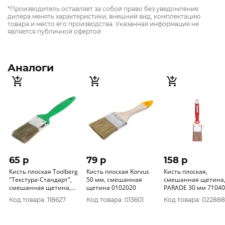
*Производитель оставляет за собой право без уведомления
дилера менять характеристики, внешний вид, комплектацию
товара и место его производства. Указанная информация не
является публичной офертой
Аналоги
65 p
79 p
158 p
Кисть плоская Toolberg
Кисть плоская Korvus
Кисть плоская,
"Текстура-Стандарт",
50 мм, смешанная
смешанная щетина
смешанная щетина,
щетина 0102020
PARADE 30 мм 710
пласт. рук., 38мм
Код товара: 118627
Код товара: 013601
Код товара: 022888
0111322