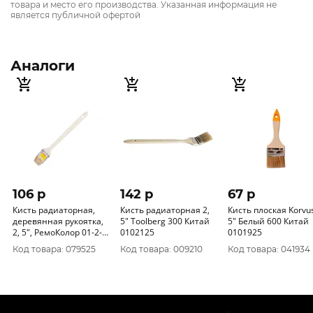
товара и место его производства. Указанная информация не
является публичной офертой
Аналоги
106 p
142 p
67 p
Кисть радиаторная,
Кисть радиаторная 2,
Кисть плоская Korvus
деревянная рукоятка,
5" Toolberg 300 Китай
5" Белый 600 Китай
2, 5", РемоКолор 01-2-
0102125
0101925
025 (упак. 12 шт)
Код товара: 079525
Код товара: 009210
Код товара: 041934