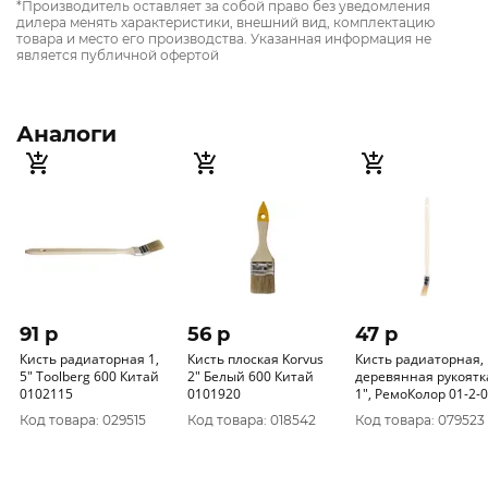
*Производитель оставляет за собой право без уведомления
дилера менять характеристики, внешний вид, комплектацию
товара и место его производства. Указанная информация не
является публичной офертой
Аналоги
91 p
56 p
47 p
Кисть радиаторная 1,
Кисть плоская Korvus
Кисть радиаторная,
5" Toolberg 600 Китай
2" Белый 600 Китай
деревянная рукоятк
0102115
0101920
1", РемоКолор 01-2-010
(упак. 12 шт)
Код товара: 029515
Код товара: 018542
Код товара: 079523