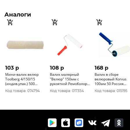
Аналоги
103 p
108 p
168 p
Мини-валик велюр
Валик малярный
Валик в сборе
Toolberg 4/150/15
"Велюр" 150мм с
велюровый Korvus
(индив.упак.) 500
рукояткой РемоКолор
100мм 50 Россия
Китай 0404033А
04-2-304
0306170
Код товара: 074794
Код товара: 017354
Код товара: 015195