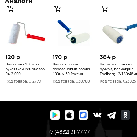
Аналоги
120 p
170 p
384 p
Валик мех 150мм с
Валик в сборе
Валик малярный с
рукояткой РемоКолор
поролоновый Korvus
ручкой, полиакрил
04-2-000
100мм 50 Россия
Toolberg 12/180/48м
0306110
0312091
Код товара: 012779
Код товара: 038788
Код товара: 023925
+7 (4832) 31-77-77