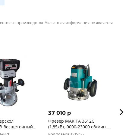
есто его производства. Указанная информация не является
37 010 p
6 28
ерскол
Фрезер MAKITA 3612C
Фрезе
Э бесщеточный
(1,85кВт, 9000-23000 об/мин.
цанга
n АПИ (картон, без
ход-60мм, цанга-12мм, пл.пуск,
11511
04871
Код товара: 005156
Код то