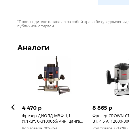
*Производитель оставляет за собой право без уведомления 
публичной офертой
Аналоги
4 470 p
8 865 p
Фрезер ДИОЛД МЭФ-1,1
Фрезер CROWN CT
(1,1кВт, 0-31000об/мин, цанга
ВТ, 4,5 А, 12000-3
8мм) 10101010
МИН)
Код товара: 002869
Код товара: 003280