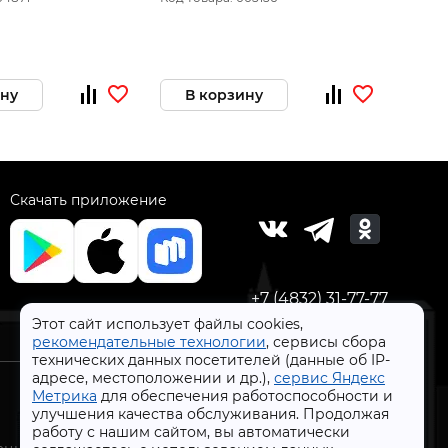
 695.1.0.70
эл.тормоз)
ину
В корзину
В 
Скачать приложение
+7 (4832) 31-77-77
Этот сайт использует файлы cookies,
рекомендательные технологии
, сервисы сбора
технических данных посетителей (данные об IP-
адресе, местоположении и др.),
сервис Яндекс
Метрика
для обеспечения работоспособности и
улучшения качества обслуживания. Продолжая
работу с нашим сайтом, вы автоматически
СтройлоН 1998-2026 г.