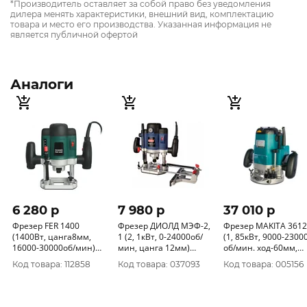
*Производитель оставляет за собой право без уведомления
дилера менять характеристики, внешний вид, комплектацию
товара и место его производства. Указанная информация не
является публичной офертой
Аналоги
6 280 p
7 980 p
37 010 p
Фрезер FER 1400
Фрезер ДИОЛД МЭФ-2,
Фрезер MAKITA 361
(1400Вт, цанга8мм,
1 (2, 1кВт, 0-24000об/
(1, 85кВт, 9000-23000
16000-30000об/мин)
мин, цанга 12мм)
об/мин. ход-60мм,
115111400 FAVOURITE
10101050
цанга-12мм, пл.пуск,
Код товара: 112858
Код товара: 037093
Код товара: 005156
эл.тормоз)