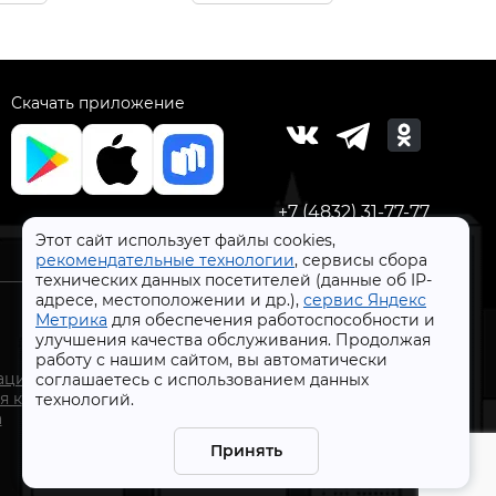
Скачать приложение
+7 (4832) 31-77-77
Этот сайт использует файлы cookies,
рекомендательные технологии
, сервисы сбора
технических данных посетителей (данные об IP-
адресе, местоположении и др.),
сервис Яндекс
Метрика
для обеспечения работоспособности и
улучшения качества обслуживания. Продолжая
работу с нашим сайтом, вы автоматически
СтройлоН 1998-2026 г.
ации
соглашаетесь с использованием данных
Публичная оферта
я к
технологий.
Обработка персональных данных
а
Политика конфиденциальности сервисов Яндекс
Принять