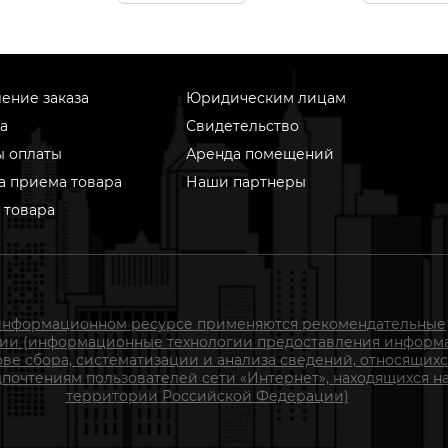
ение заказа
Юридическим лицам
а
Свидетельство
ы оплаты
Аренда помещений
а приема товара
Наши партнеры
 товара
информационном ресурсе применяются рекомендательные
гии (информационные технологии предоставления информ
ове сбора, систематизации и анализа сведений, относящихс
почтениям пользователей сети «Интернет», находящихся н
территории Российской Федерации)