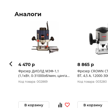
Аналоги
4 470 p
8 865 p
Фрезер ДИОЛД МЭФ-1,1
Фрезер CROWN CT
(1,1кВт, 0-31000об/мин, цанга
ВТ, 4,5 А, 12000-3
8мм) 10101010
МИН)
Код товара: 002869
Код товара: 003280
В корзину
В корзину