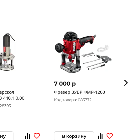
7 000 p
6 95
ерскол
Фрезер ЗУБР ФМР-1200
Фрезе
ФМ-40/1000Э 440.1.0.00
2/4Ач,
Код товара: 083772
FAVOUR
028393
Код то
15000
ину
В корзину
В 