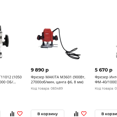
9 890 p
5 670 p
11012 (1050
Фрезер MAKITA M3601 (900Вт,
Фрезер Инт
0000 ОБ/
27000об/мин, цанга ф6, 8 мм)
Код товара: 083489
Код товара: 
В корзину
В корз